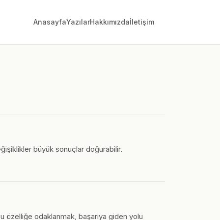
Anasayfa
Yazılar
Hakkımızda
İletişim
ğişiklikler büyük sonuçlar doğurabilir.
 Bu özelliğe odaklanmak, başarıya giden yolu